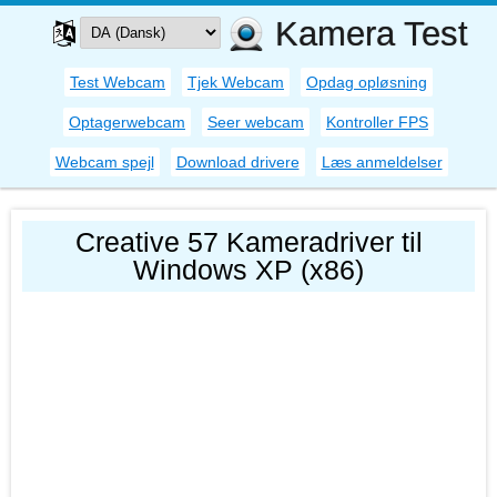
Kamera Test
Test Webcam
Tjek Webcam
Opdag opløsning
Optagerwebcam
Seer webcam
Kontroller FPS
Webcam spejl
Download drivere
Læs anmeldelser
Creative 57 Kameradriver til
Windows XP (x86)