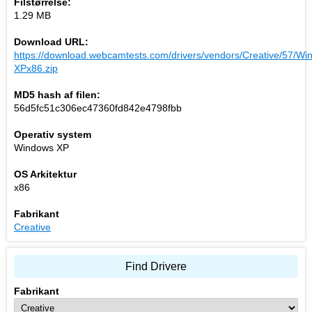
Filstørrelse:
1.29 MB
Download URL:
https://download.webcamtests.com/drivers/vendors/Creative/57/Wi
XPx86.zip
MD5 hash af filen:
56d5fc51c306ec47360fd842e4798fbb
Operativ system
Windows XP
OS Arkitektur
x86
Fabrikant
Creative
Find Drivere
Fabrikant