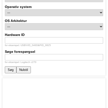
Operativ system
OS Arkitektur
Hardware ID
for eksempel: USB\VID_046D&PID_0825
Søge forespørgsel
for eksempel: Logitech c270
Søg
Nulstil